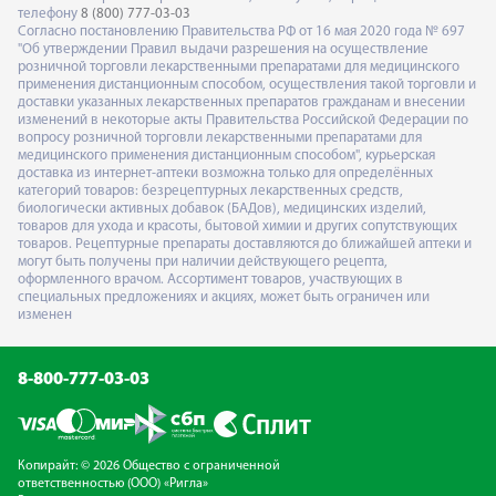
телефону
8 (800) 777-03-03
Согласно постановлению Правительства РФ от 16 мая 2020 года № 697
"Об утверждении Правил выдачи разрешения на осуществление
розничной торговли лекарственными препаратами для медицинского
применения дистанционным способом, осуществления такой торговли и
доставки указанных лекарственных препаратов гражданам и внесении
изменений в некоторые акты Правительства Российской Федерации по
вопросу розничной торговли лекарственными препаратами для
медицинского применения дистанционным способом", курьерская
доставка из интернет-аптеки возможна только для определённых
категорий товаров: безрецептурных лекарственных средств,
биологически активных добавок (БАДов), медицинских изделий,
товаров для ухода и красоты, бытовой химии и других сопутствующих
товаров. Рецептурные препараты доставляются до ближайшей аптеки и
могут быть получены при наличии действующего рецепта,
оформленного врачом. Ассортимент товаров, участвующих в
специальных предложениях и акциях, может быть ограничен или
изменен
8-800-777-03-03
Копирайт: © 2026 Общество с ограниченной
ответственностью (ООО) «Ригла»