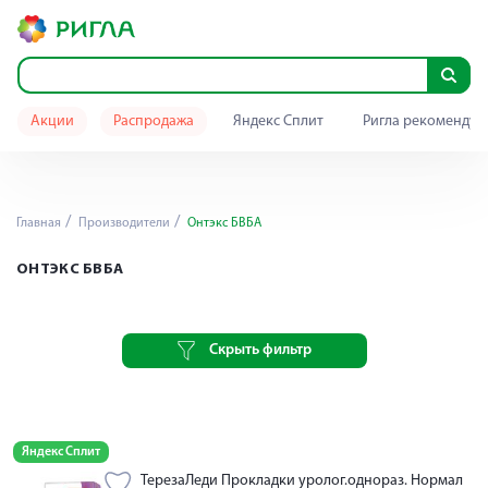
Акции
Распродажа
Яндекс Сплит
Ригла рекомендуе
Главная
Производители
Онтэкс БВБА
ОНТЭКС БВБА
Скрыть фильтр
Яндекс Сплит
ТерезаЛеди Прокладки уролог.однораз. Нормал