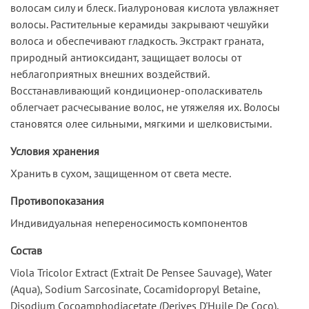
волосам силу и блеск. Гиалуроновая кислота увлажняет
волосы. Растительные керамиды закрывают чешуйки
волоса и обеспечивают гладкость. Экстракт граната,
природный антиоксидант, защищает волосы от
неблагоприятных внешних воздействий.
Восстанавливающий кондиционер-ополаскиватель
облегчает расчесывание волос, не утяжеляя их. Волосы
становятся олее сильными, мягкими и шелковистыми.
Условия хранения
Хранить в сухом, защищенном от света месте.
Противопоказания
Индивидуальная непереносимость компонентов
Состав
Viola Tricolor Extract (Extrait De Pensee Sauvage), Water
(Aqua), Sodium Sarcosinate, Cocamidopropyl Betaine,
Disodium Cocoamphodiacetate (Derives D'Huile De Coco),