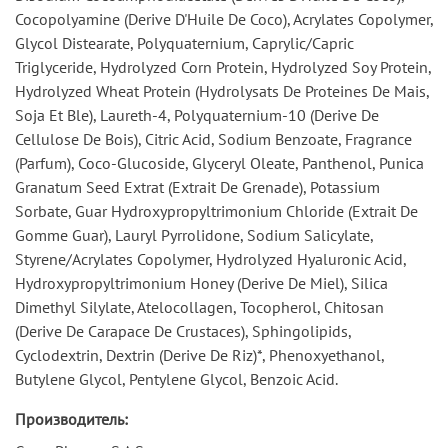
Cocopolyamine (Derive D'Huile De Coco), Acrylates Copolymer,
Glycol Distearate, Polyquaternium, Caprylic/Capric
Triglyceride, Hydrolyzed Corn Protein, Hydrolyzed Soy Protein,
Hydrolyzed Wheat Protein (Hydrolysats De Proteines De Mais,
Soja Et Ble), Laureth-4, Polyquaternium-10 (Derive De
Cellulose De Bois), Citric Acid, Sodium Benzoate, Fragrance
(Parfum), Coco-Glucoside, Glyceryl Oleate, Panthenol, Punica
Granatum Seed Extrat (Extrait De Grenade), Potassium
Sorbate, Guar Hydroxypropyltrimonium Chloride (Extrait De
Gomme Guar), Lauryl Pyrrolidone, Sodium Salicylate,
Styrene/Acrylates Copolymer, Hydrolyzed Hyaluronic Acid,
Hydroxypropyltrimonium Honey (Derive De Miel), Silica
Dimethyl Silylate, Atelocollagen, Tocopherol, Chitosan
(Derive De Carapace De Crustaces), Sphingolipids,
Cyclodextrin, Dextrin (Derive De Riz)*, Phenoxyethanol,
Butylene Glycol, Pentylene Glycol, Benzoic Acid.
Производитель: