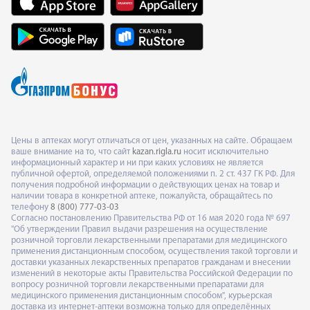
Цены в аптеках могут отличаться от цен, указанных на сайте. Обращаем
ваше внимание на то, что сайт
kazan.rigla.ru
носит исключительно
информационный характер и ни при каких условиях не является
публичной офертой, определяемой положениями п. 2 ст. 437 ГК РФ. Для
получения подробной информации о действующих ценах на товар и
наличии товара в конкретной аптеке, пожалуйста, обращайтесь по
телефону
8 (800) 777-03-03
Согласно постановлению Правительства РФ от 16 мая 2020 года № 697
"Об утверждении Правил выдачи разрешения на осуществление
розничной торговли лекарственными препаратами для медицинского
применения дистанционным способом, осуществления такой торговли и
доставки указанных лекарственных препаратов гражданам и внесении
изменений в некоторые акты Правительства Российской Федерации по
вопросу розничной торговли лекарственными препаратами для
медицинского применения дистанционным способом", курьерская
доставка из интернет-аптеки возможна только для определённых