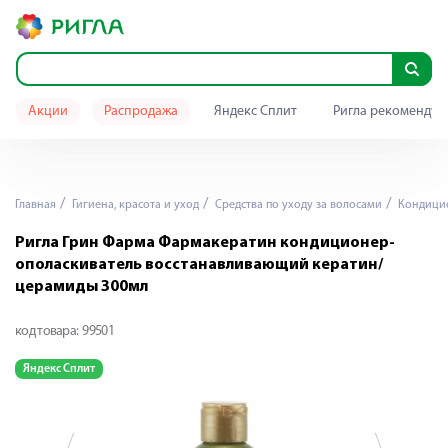
Акции
Распродажа
Яндекс Сплит
Ригла рекомендуе
Главная
Гигиена, красота и уход
Средства по уходу за волосами
Кондици
Ригла Грин Фарма Фармакератин кондиционер-
ополаскиватель восстанавливающий кератин/
церамиды 300мл
код товара:
99501
Яндекс Сплит
Я