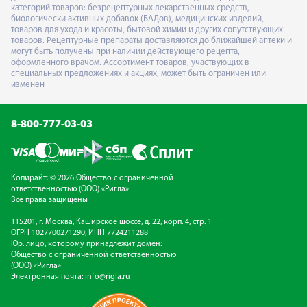
категорий товаров: безрецептурных лекарственных средств,
биологически активных добавок (БАДов), медицинских изделий,
товаров для ухода и красоты, бытовой химии и других сопутствующих
товаров. Рецептурные препараты доставляются до ближайшей аптеки и
могут быть получены при наличии действующего рецепта,
оформленного врачом. Ассортимент товаров, участвующих в
специальных предложениях и акциях, может быть ограничен или
изменен
8-800-777-03-03
Копирайт: © 2026 Общество с ограниченной
ответственностью (ООО) «Ригла»
Все права защищены
115201, г. Москва, Каширское шоссе, д. 22, корп. 4, стр. 1
ОГРН 1027700271290; ИНН 7724211288
Юр. лицо, которому принадлежит домен:
Общество с ограниченной ответственностью
(ООО) «Ригла»
Электронная почта:
info@rigla.ru