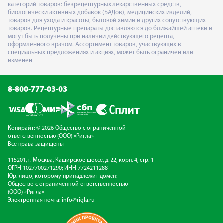
категорий товаров: безрецептурных лекарственных средств,
биологически активных добавок (БАДов), медицинских изделий,
товаров для ухода и красоты, бытовой химии и других сопутствующих
товаров. Рецептурные препараты доставляются до ближайшей аптеки и
могут быть получены при наличии действующего рецепта,
оформленного врачом. Ассортимент товаров, участвующих в
специальных предложениях и акциях, может быть ограничен или
изменен
8-800-777-03-03
Копирайт: © 2026 Общество с ограниченной
ответственностью (ООО) «Ригла»
Все права защищены
115201, г. Москва, Каширское шоссе, д. 22, корп. 4, стр. 1
ОГРН 1027700271290; ИНН 7724211288
Юр. лицо, которому принадлежит домен:
Общество с ограниченной ответственностью
(ООО) «Ригла»
Электронная почта:
info@rigla.ru