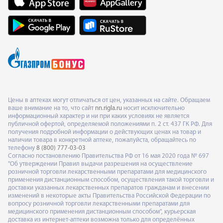
Цены в аптеках могут отличаться от цен, указанных на сайте. Обращаем
ваше внимание на то, что сайт
nn.rigla.ru
носит исключительно
информационный характер и ни при каких условиях не является
публичной офертой, определяемой положениями п. 2 ст. 437 ГК РФ. Для
получения подробной информации о действующих ценах на товар и
наличии товара в конкретной аптеке, пожалуйста, обращайтесь по
телефону
8 (800) 777-03-03
Согласно постановлению Правительства РФ от 16 мая 2020 года № 697
"Об утверждении Правил выдачи разрешения на осуществление
розничной торговли лекарственными препаратами для медицинского
применения дистанционным способом, осуществления такой торговли и
доставки указанных лекарственных препаратов гражданам и внесении
изменений в некоторые акты Правительства Российской Федерации по
вопросу розничной торговли лекарственными препаратами для
медицинского применения дистанционным способом", курьерская
доставка из интернет-аптеки возможна только для определённых