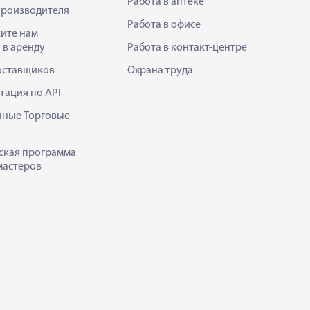
Работа в аптеке
производителя
Работа в офисе
ите нам
 в аренду
Работа в контакт-центре
оставщиков
Охрана труда
тация по API
нные Торговые
ская программа
мастеров