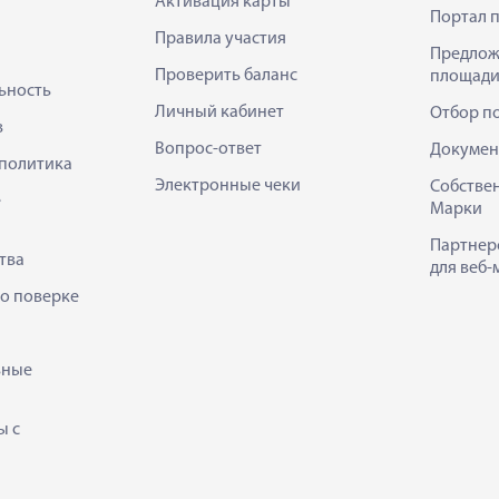
Активация карты
Портал 
Правила участия
Предлож
Проверить баланс
площади
ьность
Личный кабинет
Отбор п
в
Вопрос-ответ
Докумен
политика
Электронные чеки
Собстве
е
Марки
Партнер
тва
для веб-
 о поверке
ьные
ы с