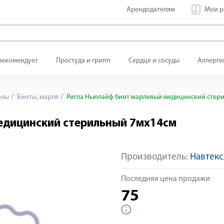
Арендодателям
Мои р
рекомендует
Простуда и грипп
Сердце и сосуды
Аллерги
алы
Бинты, марля
Ригла Ньюлайф бинт марлевый медицинский стер
едицинский стерильный 7мх14см
Производитель:
Навтек
Последняя цена продажи
75