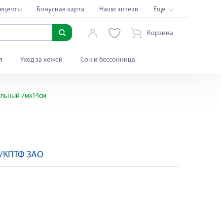
ецепты
Бонусная карта
Наши аптеки
Еще
Корзина
я
Уход за кожей
Сон и бессонница
ильный 7мх14см
с/КПТФ ЗАО