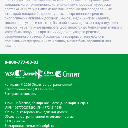
вопросу розничной торговли лекарственными препаратами для
медицинского применения дистанционным способом", курьерская
доставка из интернет-аптеки возможна только для определённых
категорий товаров: безрецептурных лекарственных средств,
биологически активных добавок (БАДов), медицинских изделий,
товаров для ухода и красоты, бытовой химии и других сопутствующих
товаров. Рецептурные препараты доставляются до ближайшей аптеки и
могут быть получены при наличии действующего рецепта,
оформленного врачом. Ассортимент товаров, участвующих в
специальных предложениях и акциях, может быть ограничен или
изменен
8-800-777-03-03
Копирайт: © 2026 Общество с ограниченной
ответственностью (ООО) «Ригла»
Все права защищены
115201, г. Москва, Каширское шоссе, д. 22, корп. 4, стр. 1
ОГРН 1027700271290; ИНН 7724211288
Юр. лицо, которому принадлежит домен:
Общество с ограниченной ответственностью
(ООО) «Ригла»
Электронная почта:
info@rigla.ru