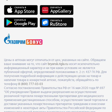
Цены в аптеках могут отличаться от цен, указанных на сайте. Обращаем
ваше внимание на то, что сайт
bryansk.rigla.ru
носит исключительно
информационный характер и ни при каких условиях не является
публичной офертой, определяемой положениями п. 2 ст. 437 ГК РФ. Для
получения подробной информации о действующих ценах на товар и
наличии товара в конкретной аптеке, пожалуйста, обращайтесь по
телефону
8 (800) 777-03-03
Согласно постановлению Правительства РФ от 16 мая 2020 года № 697
"Об утверждении Правил выдачи разрешения на осуществление
розничной торговли лекарственными препаратами для медицинского
применения дистанционным способом, осуществления такой торговли и
доставки указанных лекарственных препаратов гражданам и внесении
изменений в некоторые акты Правительства Российской Федерации по