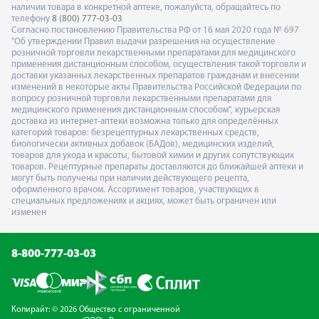
наличии товара в конкретной аптеке, пожалуйста, обращайтесь по
телефону
8 (800) 777-03-03
Согласно постановлению Правительства РФ от 16 мая 2020 года № 697
"Об утверждении Правил выдачи разрешения на осуществление
розничной торговли лекарственными препаратами для медицинского
применения дистанционным способом, осуществления такой торговли и
доставки указанных лекарственных препаратов гражданам и внесении
изменений в некоторые акты Правительства Российской Федерации по
вопросу розничной торговли лекарственными препаратами для
медицинского применения дистанционным способом", курьерская
доставка из интернет-аптеки возможна только для определённых
категорий товаров: безрецептурных лекарственных средств,
биологически активных добавок (БАДов), медицинских изделий,
товаров для ухода и красоты, бытовой химии и других сопутствующих
товаров. Рецептурные препараты доставляются до ближайшей аптеки и
могут быть получены при наличии действующего рецепта,
оформленного врачом. Ассортимент товаров, участвующих в
специальных предложениях и акциях, может быть ограничен или
изменен
8-800-777-03-03
Копирайт: © 2026 Общество с ограниченной