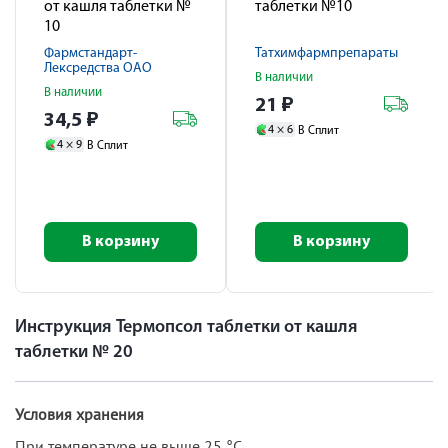
от кашля таблетки №
таблетки №10
10
Фармстандарт-
Татхимфармпрепараты
Лексредства ОАО
В наличии
В наличии
21
₽
34,5
₽
4 ×
6
В Сплит
4 ×
9
В Сплит
В корзину
В корзину
Инструкция Термопсол таблетки от кашля
таблетки № 20
Условия хранения
При температуре не выше 25 °С.