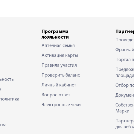
Программа
Партне
лояльности
Проведе
Аптечная семья
Франчай
Активация карты
Портал 
Правила участия
Предлож
Проверить баланс
площади
ьность
Личный кабинет
Отбор п
в
Вопрос-ответ
Докумен
политика
Электронные чеки
Собстве
е
Марки
Партнер
тва
для веб-