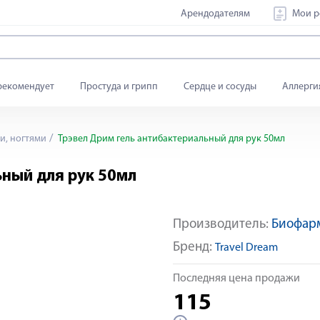
Арендодателям
Мои р
рекомендует
Простуда и грипп
Сердце и сосуды
Аллерги
и, ногтями
Трэвел Дрим гель антибактериальный для рук 50мл
ьный для рук 50мл
Производитель:
Биофар
Бренд:
Travel Dream
Последняя цена продажи
115