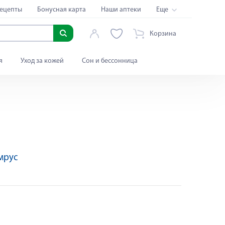
ецепты
Бонусная карта
Наши аптеки
Еще
Корзина
я
Уход за кожей
Сон и бессонница
мрус