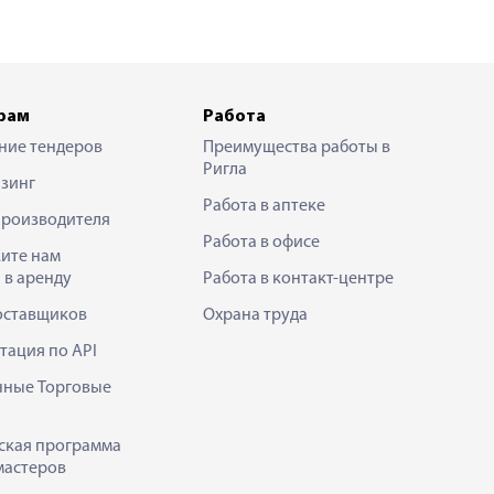
рам
Работа
ние тендеров
Преимущества работы в
Ригла
зинг
Работа в аптеке
производителя
Работа в офисе
ите нам
 в аренду
Работа в контакт-центре
оставщиков
Охрана труда
тация по API
нные Торговые
ская программа
мастеров