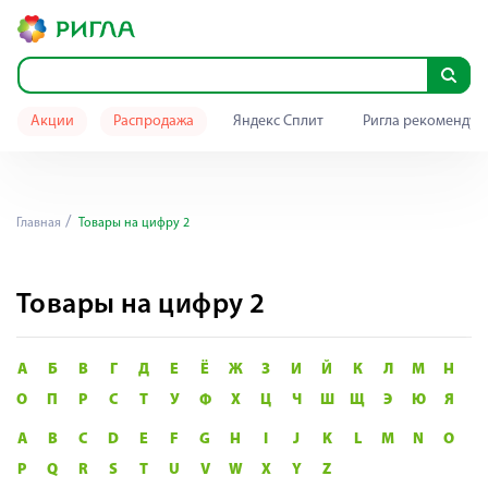
Акции
Распродажа
Яндекс Сплит
Ригла рекомендуе
Главная
Товары на цифру 2
Товары на цифру 2
А
Б
В
Г
Д
Е
Ё
Ж
З
И
Й
К
Л
М
Н
О
П
Р
С
Т
У
Ф
Х
Ц
Ч
Ш
Щ
Э
Ю
Я
A
B
C
D
E
F
G
H
I
J
K
L
M
N
O
P
Q
R
S
T
U
V
W
X
Y
Z