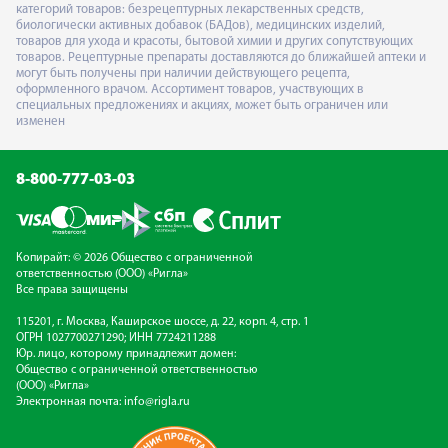
категорий товаров: безрецептурных лекарственных средств,
биологически активных добавок (БАДов), медицинских изделий,
товаров для ухода и красоты, бытовой химии и других сопутствующих
товаров. Рецептурные препараты доставляются до ближайшей аптеки и
могут быть получены при наличии действующего рецепта,
оформленного врачом. Ассортимент товаров, участвующих в
специальных предложениях и акциях, может быть ограничен или
изменен
8-800-777-03-03
Копирайт: © 2026 Общество с ограниченной
ответственностью (ООО) «Ригла»
Все права защищены
115201, г. Москва, Каширское шоссе, д. 22, корп. 4, стр. 1
ОГРН 1027700271290; ИНН 7724211288
Юр. лицо, которому принадлежит домен:
Общество с ограниченной ответственностью
(ООО) «Ригла»
Электронная почта:
info@rigla.ru