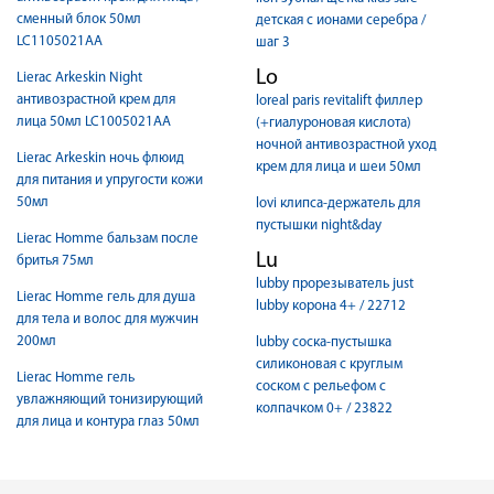
сменный блок 50мл
детская с ионами серебра /
LC1105021AA
шаг 3
Lo
Lierac Arkeskin Night
антивозрастной крем для
loreal paris revitalift филлер
лица 50мл LC1005021AA
(+гиалуроновая кислота)
ночной антивозрастной уход
Lierac Arkeskin ночь флюид
крем для лица и шеи 50мл
для питания и упругости кожи
50мл
lovi клипса-держатель для
пустышки night&day
Lierac Homme бальзам после
Lu
бритья 75мл
lubby прорезыватель just
Lierac Homme гель для душа
lubby корона 4+ / 22712
для тела и волос для мужчин
200мл
lubby соска-пустышка
силиконовая с круглым
Lierac Homme гель
соском с рельефом с
увлажняющий тонизирующий
колпачком 0+ / 23822
для лица и контура глаз 50мл