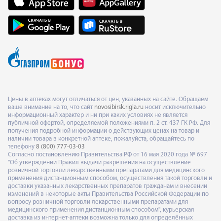
Цены в аптеках могут отличаться от цен, указанных на сайте. Обращаем
ваше внимание на то, что сайт
novosibirsk.rigla.ru
носит исключительно
информационный характер и ни при каких условиях не является
публичной офертой, определяемой положениями п. 2 ст. 437 ГК РФ. Для
получения подробной информации о действующих ценах на товар и
наличии товара в конкретной аптеке, пожалуйста, обращайтесь по
телефону
8 (800) 777-03-03
Согласно постановлению Правительства РФ от 16 мая 2020 года № 697
"Об утверждении Правил выдачи разрешения на осуществление
розничной торговли лекарственными препаратами для медицинского
применения дистанционным способом, осуществления такой торговли и
доставки указанных лекарственных препаратов гражданам и внесении
изменений в некоторые акты Правительства Российской Федерации по
вопросу розничной торговли лекарственными препаратами для
медицинского применения дистанционным способом", курьерская
доставка из интернет-аптеки возможна только для определённых