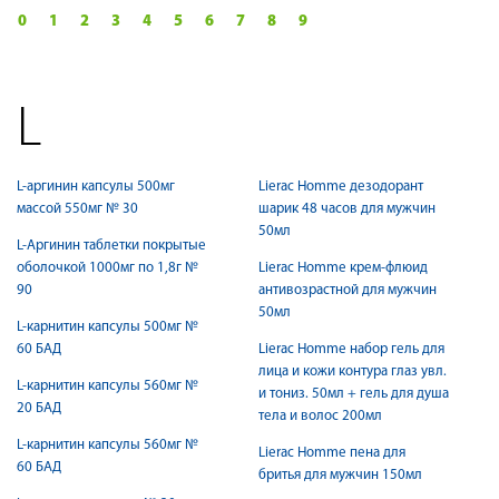
0
1
2
3
4
5
6
7
8
9
L
L-аргинин капсулы 500мг
Lierac Homme дезодорант
массой 550мг № 30
шарик 48 часов для мужчин
50мл
L-Аргинин таблетки покрытые
оболочкой 1000мг по 1,8г №
Lierac Homme крем-флюид
90
антивозрастной для мужчин
50мл
L-карнитин капсулы 500мг №
60 БАД
Lierac Homme набор гель для
лица и кожи контура глаз увл.
L-карнитин капсулы 560мг №
и тониз. 50мл + гель для душа
20 БАД
тела и волос 200мл
L-карнитин капсулы 560мг №
Lierac Homme пена для
60 БАД
бритья для мужчин 150мл