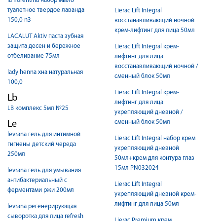
la florentina набор мыло
туалетное твердое лаванда
Lierac Lift Integral
150,0 n3
восстанавливающий ночной
крем-лифтинг для лица 50мл
LACALUT Aktiv паста зубная
защита десен и бережное
Lierac Lift Integral крем-
отбеливание 75мл
лифтинг для лица
восстанавливающий ночной /
lady henna хна натуральная
сменный блок 50мл
100,0
Lierac Lift Integral крем-
Lb
лифтинг для лица
LB комплекс 5мл №25
укрепляющий дневной /
сменный блок 50мл
Le
levrana гель для интимной
Lierac Lift Integral набор крем
гигиены детский череда
укрепляющий дневной
250мл
50мл+крем для контура глаз
15мл PN032024
levrana гель для умывания
антибактериальный с
Lierac Lift Integral
ферментами ржи 200мл
укрепляющий дневной крем-
лифтинг для лица 50мл
levrana регенерирующая
сыворотка для лица refresh
Lierac Premium крем