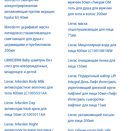
librederm сыворотка
мужчин 50мл+Лиерак ОМ
концентрированная
гель для душа для мужчин
увлажняющая против морщин
для тела и волос 200мл
hyalur b5 40мл
Lierac маска
librederm церафавит масло
отшелушивающая для лица
липидовосстанавливающее
75мл
смягчающее для душа с
церамидами и пребиотиком
Lierac Мицеллярная вода для
200мл
лица 400мл LC1001081WW
LIBRIDERM Baby шампунь без
Lierac очищающая пенка для
слез для новорожденных,
лица 150мл
младенцев и детей
Lierac Подарочный набор Lift
Lierac Arkeskin Body Milk
Integral День Лифт Интеграль
антивозрастное молочко для
укрепляющий дневной крем-
тела 400мл LC1005031AA
лифтинг для лица 50мл+Лифт
Интеграль сыворотка-
Lierac Arkeskin Day
лифтинг для лица 15мл
антивозрастной крем для
лица 50мл LC1005011AA
Lierac увлажняющий лосьон
для лица 200мл
Lierac Arkeskin Night
антивозрастн крем для лица /
lion зубная щетка kids safe