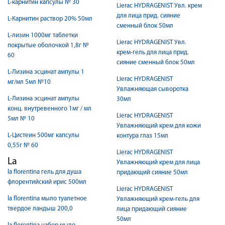
L-карнитин капсулы № 30
Lierac HYDRAGENIST Увл. крем
для лица прид. сияние
L-Карнитин раствор 20% 50мл
сменный блок 50мл
L-лизин 1000мг таблетки
Lierac HYDRAGENIST Увл.
покрытые оболочкой 1,8г №
крем-гель для лица прид.
60
сияние сменный блок 50мл
L-Лизина эсцинат ампулы 1
Lierac HYDRAGENIST
мг/мл 5мл №10
Увлажняющая сыворотка
L-Лизина эсцинат ампулы
30мл
конц. внутревенного 1мг / мл
Lierac HYDRAGENIST
5мл № 10
Увлажняющий крем для кожи
L-Цистеин 500мг капсулы
контура глаз 15мл
0,55г № 60
Lierac HYDRAGENIST
La
Увлажняющий крем для лица
la florentina гель для душа
придающий сияние 50мл
флорентийский ирис 500мл
Lierac HYDRAGENIST
la florentina мыло туалетное
Увлажняющий крем-гель для
твердое ландыш 200,0
лица придающий сияние
50мл