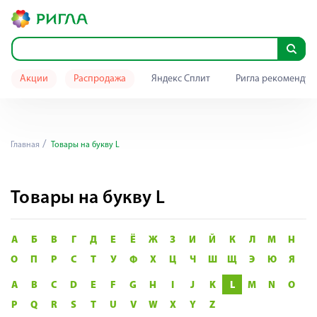
Акции
Распродажа
Яндекс Сплит
Ригла рекомендуе
Главная
Товары на букву L
Товары на букву L
А
Б
В
Г
Д
Е
Ё
Ж
З
И
Й
К
Л
М
Н
О
П
Р
С
Т
У
Ф
Х
Ц
Ч
Ш
Щ
Э
Ю
Я
A
B
C
D
E
F
G
H
I
J
K
L
M
N
O
P
Q
R
S
T
U
V
W
X
Y
Z