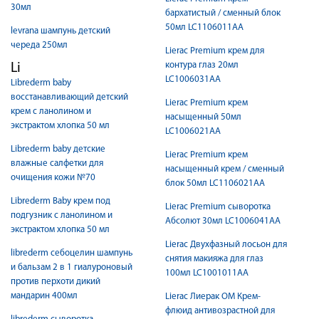
30мл
бархатистый / сменный блок
50мл LC1106011AA
levrana шампунь детский
череда 250мл
Lierac Premium крем для
контура глаз 20мл
Li
LC1006031AA
Librederm baby
восстанавливающий детский
Lierac Premium крем
крем с ланолином и
насыщенный 50мл
экстрактом хлопка 50 мл
LC1006021AA
Librederm baby детские
Lierac Premium крем
влажные салфетки для
насыщенный крем / сменный
очищения кожи №70
блок 50мл LC1106021AA
Librederm Baby крем под
Lierac Premium сыворотка
подгузник с ланолином и
Абсолют 30мл LC1006041AA
экстрактом хлопка 50 мл
Lierac Двухфазный лосьон для
librederm себоцелин шампунь
снятия макияжа для глаз
и бальзам 2 в 1 гиалуроновый
100мл LC1001011AA
против перхоти дикий
мандарин 400мл
Lierac Лиерак ОМ Крем-
флюид антивозрастной для