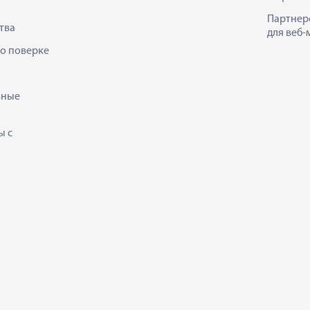
Партнер
тва
для веб-
 о поверке
ьные
ы с