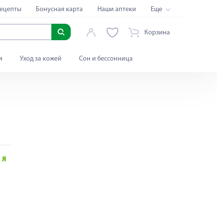
ецепты
Бонусная карта
Наши аптеки
Еще
Корзина
я
Уход за кожей
Сон и бессонница
Я