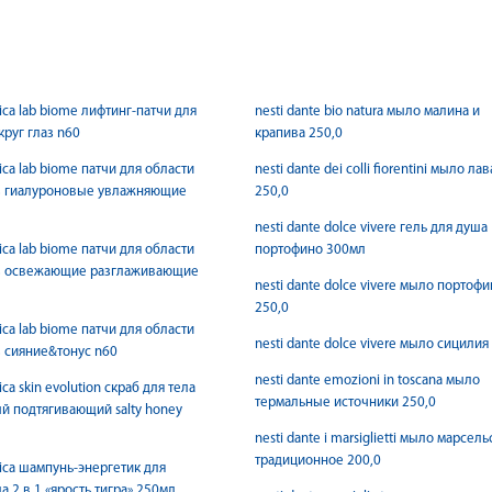
rica lab biome лифтинг-патчи для
nesti dante bio natura мыло малина и
круг глаз n60
крапива 250,0
rica lab biome патчи для области
nesti dante dei colli fiorentini мыло ла
аз гиалуроновые увлажняющие
250,0
nesti dante dolce vivere гель для душа
rica lab biome патчи для области
портофино 300мл
аз освежающие разглаживающие
nesti dante dolce vivere мыло портоф
250,0
rica lab biome патчи для области
nesti dante dolce vivere мыло сицилия
з сияние&тонус n60
nesti dante emozioni in toscana мыло
rica skin evolution скраб для тела
термальные источники 250,0
й подтягивающий salty honey
nesti dante i marsiglietti мыло марсел
традиционное 200,0
rica шампунь-энергетик для
а 2 в 1 «ярость тигра» 250мл