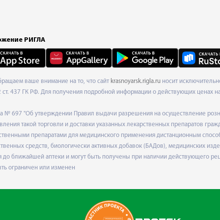
жение РИГЛА
Обращаем ваше внимание на то, что сайт
krasnoyarsk.rigla.ru
носит исключительно
ст. 437 ГК РФ. Для получения подробной информации о действующих ценах на 
ода № 697 "Об утверждении Правил выдачи разрешения на осуществление роз
ления такой торговли и доставки указанных лекарственных препаратов граж
твенными препаратами для медицинского применения дистанционным способом
венных средств, биологически активных добавок (БАДов), медицинских издел
 до ближайшей аптеки и могут быть получены при наличии действующего рец
ыть ограничен или изменен