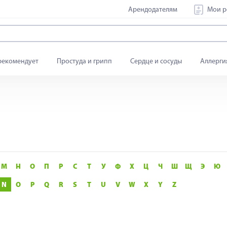
Арендодателям
Мои р
рекомендует
Простуда и грипп
Сердце и сосуды
Аллерги
М
Н
О
П
Р
С
Т
У
Ф
Х
Ц
Ч
Ш
Щ
Э
Ю
N
O
P
Q
R
S
T
U
V
W
X
Y
Z