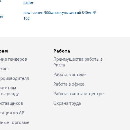
а
840мг
now l-лизин 500мг капсулы массой 840мг №
ая
100
рам
Работа
ние тендеров
Преимущества работы в
Ригла
зинг
Работа в аптеке
производителя
Работа в офисе
ите нам
 в аренду
Работа в контакт-центре
оставщиков
Охрана труда
тация по API
нные Торговые