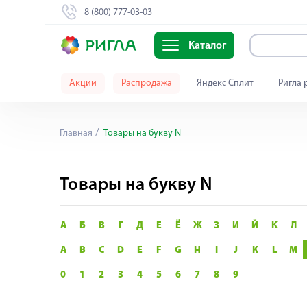
8 (800) 777-03-03
Каталог
Акции
Распродажа
Яндекс Сплит
Ригла 
Главная
Товары на букву N
Товары на букву N
А
Б
В
Г
Д
Е
Ё
Ж
З
И
Й
К
Л
A
B
C
D
E
F
G
H
I
J
K
L
M
0
1
2
3
4
5
6
7
8
9