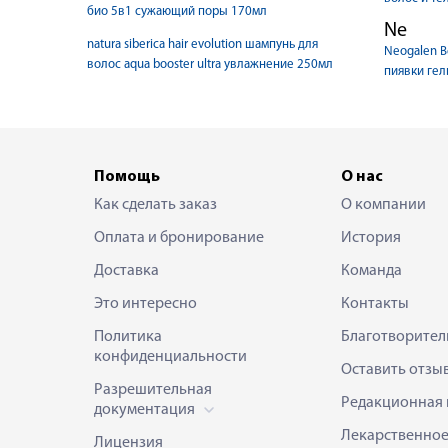
био 5в1 сужающий поры 170мл
Ne
natura siberica hair evolution шампунь для
Neogalen В
волос aqua booster ultra увлажнение 250мл
пиявки гел
Помощь
О нас
Как сделать заказ
О компании
Оплата и бронирование
История
Доставка
Команда
Это интересно
Контакты
Политика
Благотворител
конфиденциальности
Оставить отзы
Разрешительная
Редакционная 
документация
Лекарственно
Лицензия