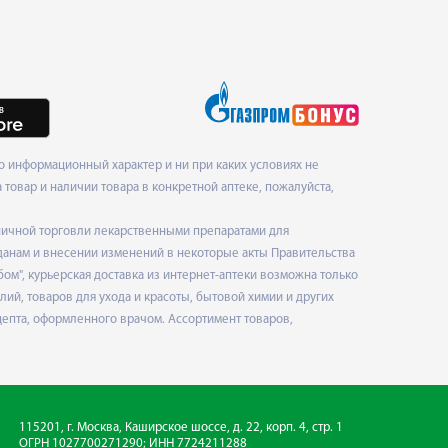
 информационный характер и ни при каких условиях не
товар и наличии товара в конкретной аптеке, пожалуйста,
ничной торговли лекарственными препаратами для
данам и внесении изменений в некоторые акты Правительства
", курьерская доставка из интернет-аптеки возможна только
ий, товаров для ухода и красоты, бытовой химии и других
епта, оформленного врачом. Ассортимент товаров,
115201, г. Москва, Каширское шоссе, д. 22, корп. 4, стр. 1
ОГРН 1027700271290; ИНН 7724211288