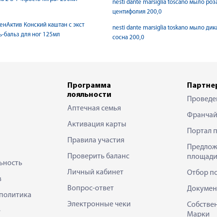
nesti dante marsiglia toscano мыло роз
центифолия 200,0
енАктив Конский каштан с экст
nesti dante marsiglia toskano мыло дик
ь-бальз для ног 125мл
сосна 200,0
Программа
Партне
лояльности
Проведе
Аптечная семья
Франчай
Активация карты
Портал 
Правила участия
Предлож
Проверить баланс
площади
ьность
Личный кабинет
Отбор п
в
Вопрос-ответ
Докумен
политика
Электронные чеки
Собстве
е
Марки