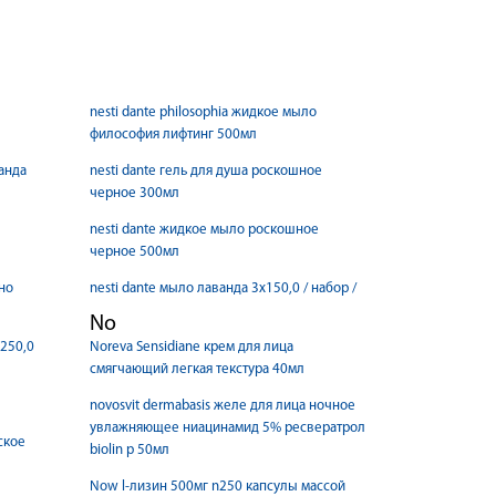
nesti dante philosophia жидкое мыло
философия лифтинг 500мл
ванда
nesti dante гель для душа роскошное
черное 300мл
nesti dante жидкое мыло роскошное
черное 500мл
ино
nesti dante мыло лаванда 3x150,0 / набор /
No
 250,0
Noreva Sensidiane крем для лица
смягчающий легкая текстура 40мл
novosvit dermabasis желе для лица ночное
увлажняющее ниацинамид 5% ресвератрол
ьское
biolin p 50мл
Now l-лизин 500мг n250 капсулы массой