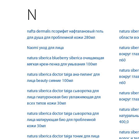
N
nafta dermalis псорифит нафталановый гель
natura sibe
для душа для проблемной кожи 280мл
области во
Naomi уход для лица
natura sibe
вокруг гл
natura siberica blueberry siberica очищающая
n60
мягкая крем-пенка для умывания 100мл
natura sibe
natura siberica doctor taiga ана-пилинг для
вокруг гл
лица beauty сияние 100мл
n60
natura siberica doctor taiga сыворотка для
natura sibe
лица гиалуроновая био увлажняющая для
вокруг гла
всех типов кожи 30мл
natura sibe
natura siberica doctor taiga сыворотка для
натуральны
лица матирующая био для проблемной
400,0
кожи 30мл
natura sibe
natura siberica doctor taiga тоник для лица
волос и тел